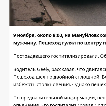
9 ноября, около 8:00, на Мануйловско
мужчину. Пешеход гулял по центру 
Пострадавшего госпитализировали. О
Водитель Geely, рассказал, что двигалс
Пешеход шел по двойной сплошной. Во
избежать столкновения. Однако пешехо
По предварительной информации, пеше
опьянения. Его госпитализировали с т