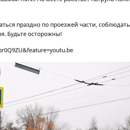
ться праздно по проезжей части, соблюдать
ля. Будьте осторожны!
pr0Q9ZU&feature=youtu.be