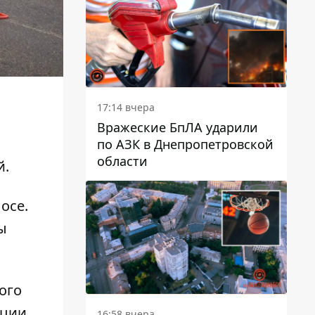
сообщение
17:14 вчера
Вражеские БпЛА ударили
по АЗК в Днепропетровской
области
й.
осе.
ы
ого
иции.
16:58 вчера