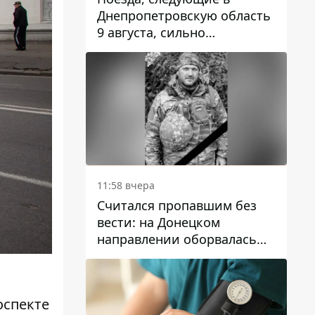
Днепропетровскую область
9 августа, сильно
задерживаются
11:58 вчера
Считался пропавшим без
вести: на Донецком
направлении оборвалась
жизнь Анатолия Ткачука из
Днепропетровской области
оспекте