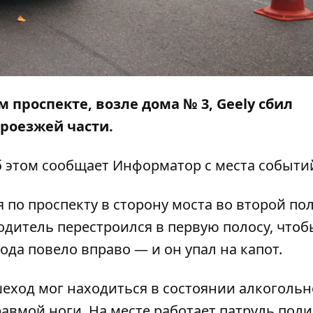
м проспекте, возле дома № 3, Geely сбил
проезжей части.
б этом сообщает
Информатор
с места событи
я по проспекту в сторону моста во второй пол
дитель перестроился в первую полосу, чтоб
да повело вправо — и он упал на капот.
ход мог находиться в состоянии алкогольн
равмой ноги. На месте работает патруль пол