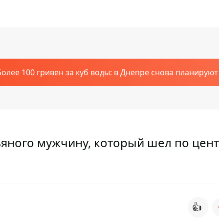
Более 100 гривен за куб воды: в Днепре снова планирую
ьяного мужчину, который шел по цен
👍