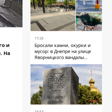
17:26
го и
Бросали камни, окурки и
мусор: в Днепре на улице
. На
Яворницкого вандалы
повредили питьевые
фонтаны
16:53