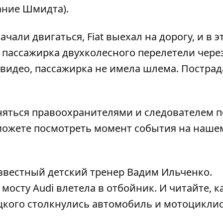
ание Шмидта).
али двигаться, Fiat выехал на дорогу, и в э
 пассажирка двухколесного перелетели чере
о видео, пассажирка не имела шлема. Постр
няться правоохранителями и следователем п
 можете посмотреть момент события
на наше
известный детский тренер Вадим Ильченко
.
 мосту Audi влетела в отбойник
. И читайте, к
цкого
столкнулись автомобиль и мотоциклис