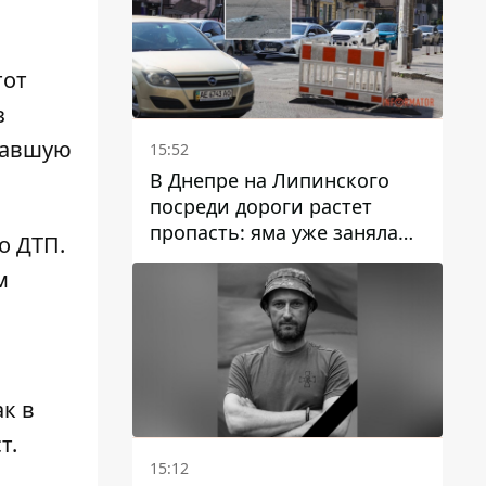
тот
з
адавшую
15:52
В Днепре на Липинского
посреди дороги растет
пропасть: яма уже заняла
о ДТП.
полосу движения
м
ак в
т
.
15:12