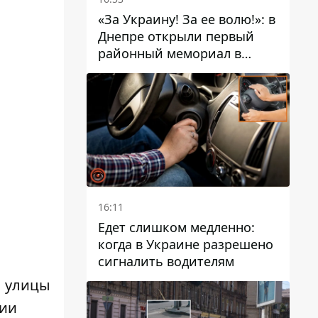
«За Украину! За ее волю!»: в
Днепре открыли первый
районный мемориал в
честь погибших
Защитников
16:11
Едет слишком медленно:
когда в Украине разрешено
сигналить водителям
ы улицы
нии