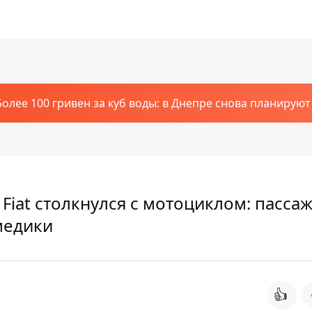
Более 100 гривен за куб воды: в Днепре снова планирую
Fiat столкнулся с мотоциклом: пасса
медики
👍