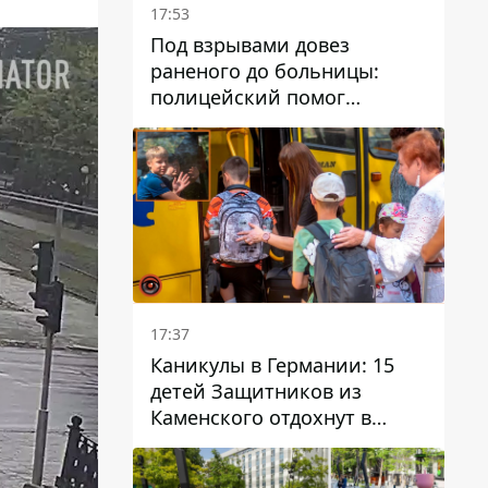
17:53
Под взрывами довез
раненого до больницы:
полицейский помог
пострадавшему после атаки
на Каменский район
17:37
Каникулы в Германии: 15
детей Защитников из
Каменского отдохнут в
Вуппертале