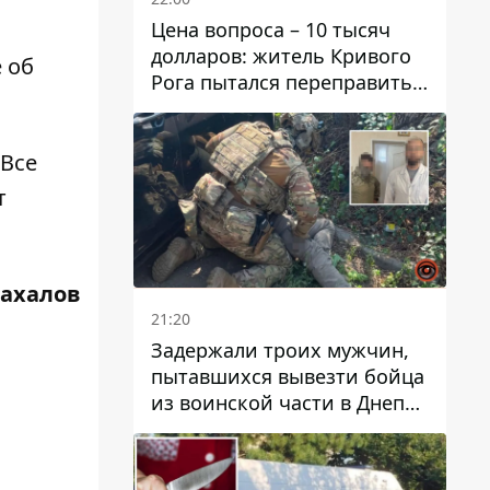
Цена вопроса – 10 тысяч
долларов: житель Кривого
е об
Рога пытался переправить
мужчину в Словакию
 Все
т
Жахалов
21:20
Задержали троих мужчин,
пытавшихся вывезти бойца
из воинской части в Днепр
за 7 тысяч долларов: среди
них был врач