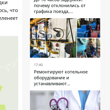
дки
почему отклонились от
сь, что
графика поезда,
курсирующие через Днепр
еленеет
и область
17:40
Ремонтируют котельное
оборудование и
устанавливают
генераторные установки:
как в Днепре готовятся к
отопительному сезону