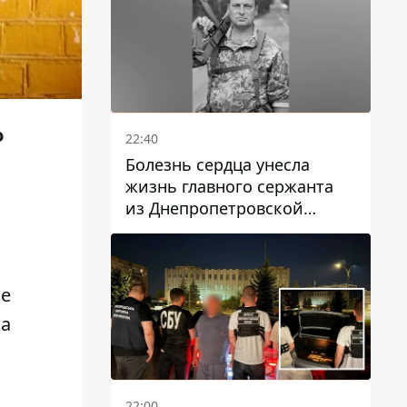
о
22:40
Болезнь сердца унесла
жизнь главного сержанта
из Днепропетровской
области Юрия Свистуна
ые
На
22:00