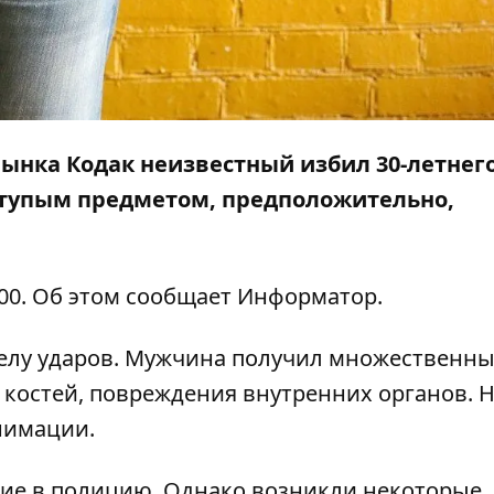
 рынка Кодак неизвестный избил 30-летнег
тупым предметом, предположительно,
00. Об этом сообщает
Информатор
.
 телу ударов. Мужчина получил множественн
костей, повреждения внутренних органов. 
нимации.
ние в полицию. Однако возникли некоторые