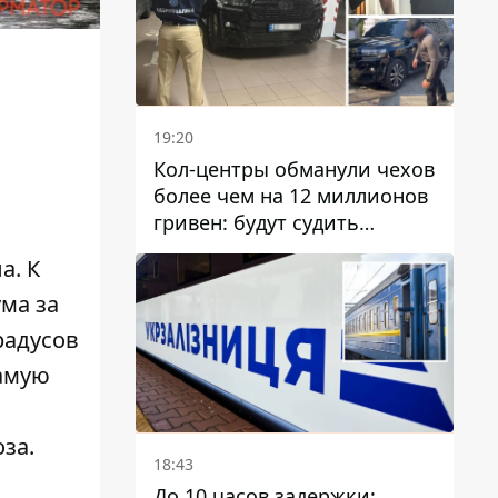
19:20
Кол-центры обманули чехов
более чем на 12 миллионов
гривен: будут судить
днепрянина,
а. К
организовавшего
транснациональную
ума за
преступную организацию
радусов
самую
оза.
18:43
До 10 часов задержки: