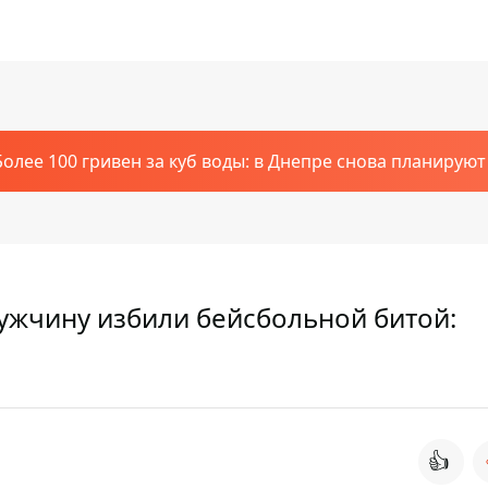
Более 100 гривен за куб воды: в Днепре снова планирую
мужчину избили бейсбольной битой:
👍