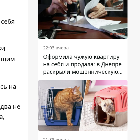
 себя
22:03 вчера
24
Оформила чужую квартиру
оящим
на себя и продала: в Днепре
раскрыли мошенническую
схему с недвижимостью
сь на
два не
а,
21:38 вчера