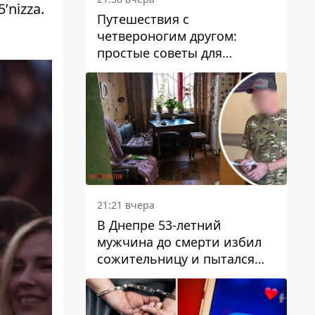
’nizza
.
Путешествия с
четвероногим другом:
простые советы для
поездок с животными
21:21 вчера
В Днепре 53-летний
мужчина до смерти избил
сожительницу и пытался
скрыть преступление:
детали