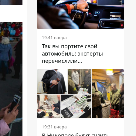
19:41 вчера
Так вы портите свой
автомобиль: эксперты
перечислили
распространенные
привычки водителей,
которые на самом деле
вредят машине
19:31 вчера
В Никополе будут судить