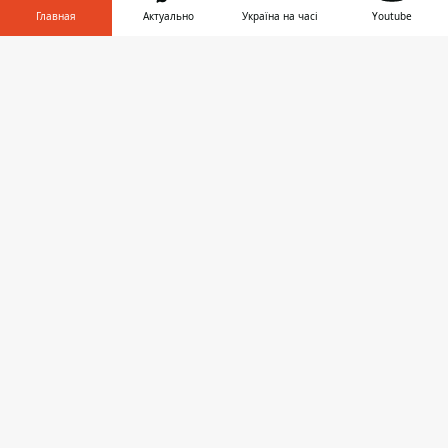
Главная
Актуально
Україна на часі
Youtube
Днепр
Информатор в
Скачать
телефоне
👉
Область
Украина
Реклама
Пресс-релизы
О нас
Информатор проекты
Информатор
Информатор
Информатор