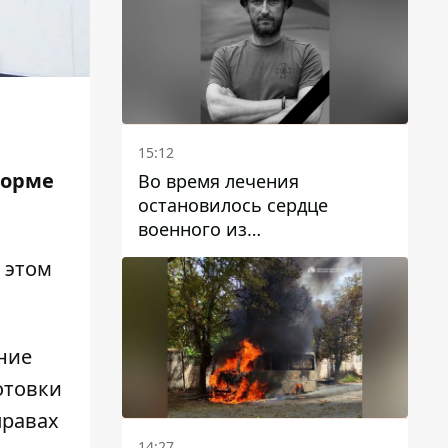
15:12
форме
Во время лечения
остановилось сердце
военного из
Днепропетровской области
 этом
Ростислава Лупашко
ние
отовки
правах
14:27