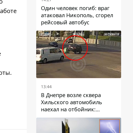
о
Один человек погиб: враг
аботе
атаковал Никополь, сгорел
рейсовый автобус
е
боты
.
13:44
В Днепре возле сквера
Хильского автомобиль
наехал на отбойник:
момент происшествия