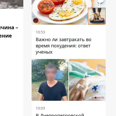
ичина –
10:53
ение
Важно ли завтракать во
время похудения: ответ
ученых
10:03
В Днепропетровской