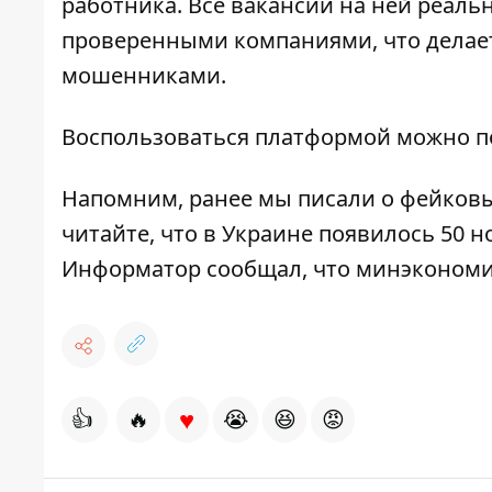
работника. Все вакансии на ней реаль
проверенными компаниями, что делае
мошенниками.
Воспользоваться платформой можно
п
Напомним, ранее мы писали о
фейковы
читайте, что в Украине
появилось 50 н
Информатор сообщал, что
минэкономик
♥
👍
🔥
😭
😆
😡