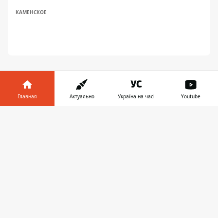
КАМЕНСКОЕ
Главная
Актуально
Україна на часі
Youtube
Информатор в
ПРЕДЛОЖИТЬ НОВОСТЬ
Скачать
телефоне
👉
Днепр
Область
Украина
Реклама