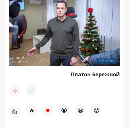
Платон Бережной
♥
🔥
😭
😆
😡
👍