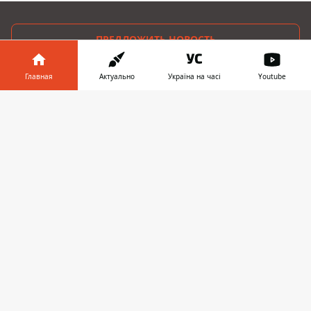
ПРЕДЛОЖИТЬ НОВОСТЬ
Главная
Актуально
Україна на часі
Youtube
Днепр
Информатор в
Область
Скачать
телефоне
👉
Украина
Реклама
Пресс-релизы
О нас