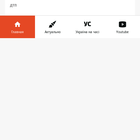
ДТП
Главная
Актуально
Україна на часі
Youtube
Информатор в
Скачать
телефоне
👉
ПРЕДЛОЖИТЬ НОВОСТЬ
Днепр
Область
Украина
Реклама