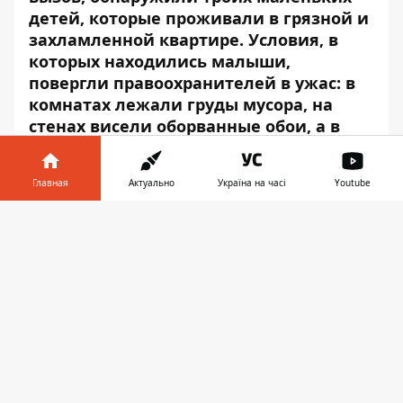
детей, которые проживали в грязной и
захламленной квартире. Условия, в
которых находились малыши,
повергли правоохранителей в ужас: в
комнатах лежали груды мусора, на
стенах висели оборванные обои, а в
туалете не было воды. Кроме этого, в
квартире совсем не было еды.
Главная
Актуально
Україна на часі
Youtube
Полицейские выяснили, что в
Информатор в
помещении, где царит антисанитария,
Скачать
телефоне
👉
живут двое мальчиков (4 и 5 лет), а также
8-месячный малыш. Об этом сообщает
Информатор
.
Увидев жуткие условия, в которых
находятся малыши, полицейские
поинтересовались у матери, чем она
кормит детей. 24-летняя женщина