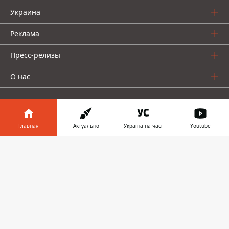
Украина
Реклама
Пресс-релизы
О нас
Главная
Актуально
Україна на часі
Youtube
Информатор в
Информатор проекты
Скачать
телефоне
👉
Информатор
Информатор
Информатор
Украина
Киев
Авто
© 2016-2026 Informator