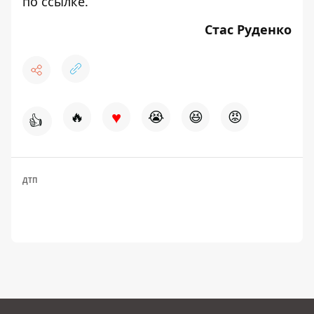
по
ссылке
.
Стас Руденко
♥
🔥
😭
😆
😡
👍
ДТП