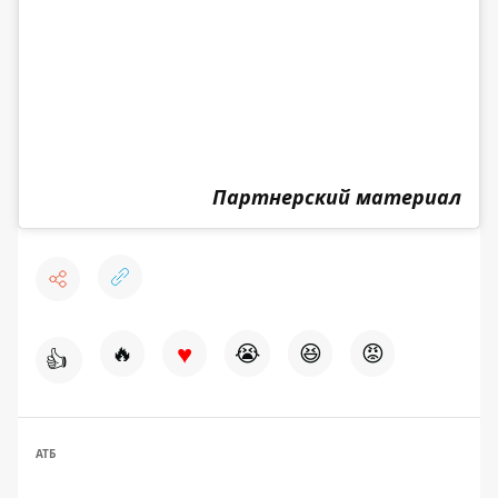
Партнерский материал
♥
🔥
😭
😆
😡
👍
АТБ