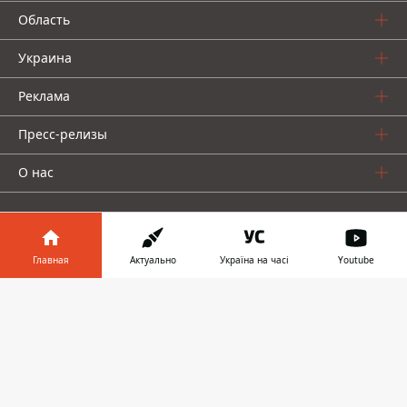
Область
Украина
Реклама
Пресс-релизы
О нас
Главная
Актуально
Україна на часі
Youtube
Информатор в
Информатор проекты
Скачать
телефоне
👉
Информатор
Информатор
Информатор
Украина
Киев
Авто
© 2016-2026 Informator