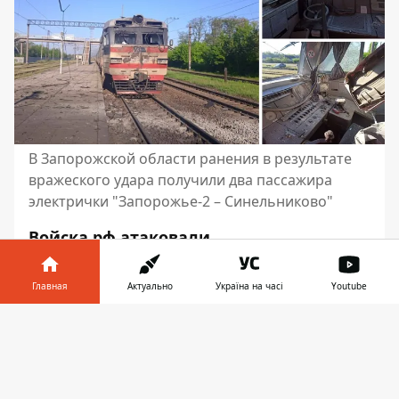
В Запорожской области ранения в результате
вражеского удара получили два пассажира
электрички "Запорожье-2 – Синельниково"
Войска рф атаковали
железнодорожную станцию в
Вольнянске Запорожской области.
Главная
Актуально
Україна на часі
Youtube
После получения сигнала об угрозе
электричку "Запорожье-2-
Информатор в
Скачать
Синельниково" остановили, чтобы
телефоне
👉
эвакуировать пассажиров. Два
человека получили осколочные