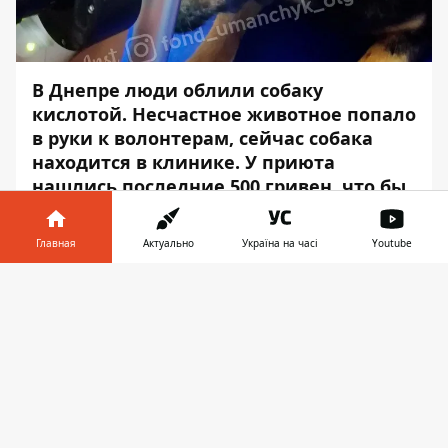
В Днепре люди облили собаку
кислотой. Несчастное животное попало
в руки к волонтерам, сейчас собака
находится в клинике. У приюта
нашлись последние 500 гривен, что бы
оплатить прием врача обследование,
осмотр и дорогу.
Главная
Актуально
Україна на часі
Youtube
Жителей Днепра просят помощь песелю.
Информатор в
Скачать
Об этом сообщает
Информатор
, ссылаясь
телефоне
👉
на Ольгу Уманчик, волонтера.
Люси надеется на Вашу помощь. Сейчас у
нее сильные головные боли и очень ноют
шрамы и раны. Если не оперировать,
начнутся осложнения, которые приведут к