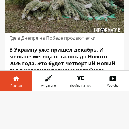
Где в Днепре на Победе продают елки
В Украину уже пришел декабрь. И
меньше месяца осталось до Нового
2026 года. Это будет четвёртый Новый
год в условиях полномасштабного
российского вторжения. И украинцы
уже готовятся встречать Год Коня. В
Главная
Актуально
Україна на часі
Youtube
магазинах постепенно появятся
Информатор в
рождественская атрибутика и уже
Скачать
телефоне
👉
можно купить новогоднее дерево.
Первые места по продаже появились
на Набережной Победы, возле
кольцевой развязки.