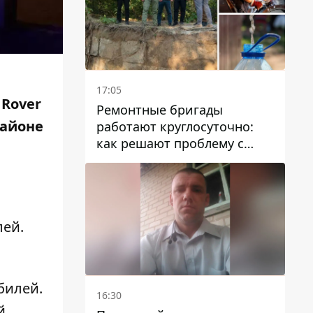
17:05
 Rover
Ремонтные бригады
районе
работают круглосуточно:
как решают проблему с
водой в Марганецкой
громаде
.
лей.
обилей
.
16:30
й