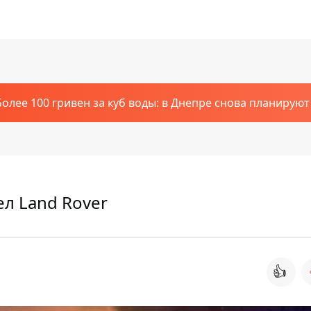
Более 100 гривен за куб воды: в Днепре снова планирую
л Land Rover
👍