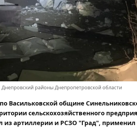
и Днепровский районы Днепропетровской области
 по Васильковской общине Синельниковск
ритории сельскохозяйственного предприя
л из артиллерии и РСЗО "Град", применил