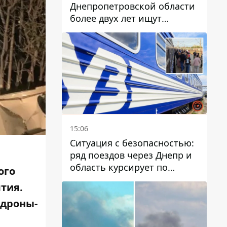
Днепропетровской области
более двух лет ищут
пропавшую женщину
15:06
Ситуация с безопасностью:
ряд поездов через Днепр и
область курсирует по
ого
измененному маршруту, а
тия.
часть пути заменили
 дроны-
автобусами и электричками