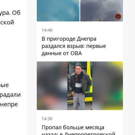
ура. Об
вской
14:46
В пригороде Днепра
раздался взрыв: первые
данные от ОВА
рые
радали
Днепре
14:30
Пропал больше месяца
назад: в Днепропетровской