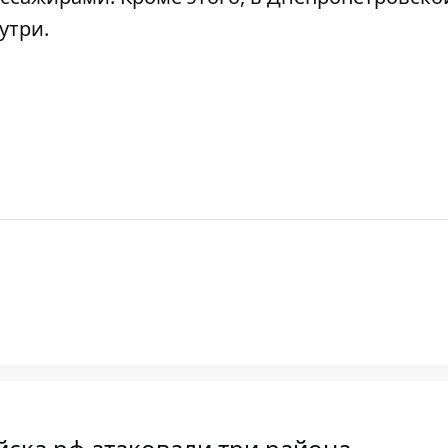
нутри
.