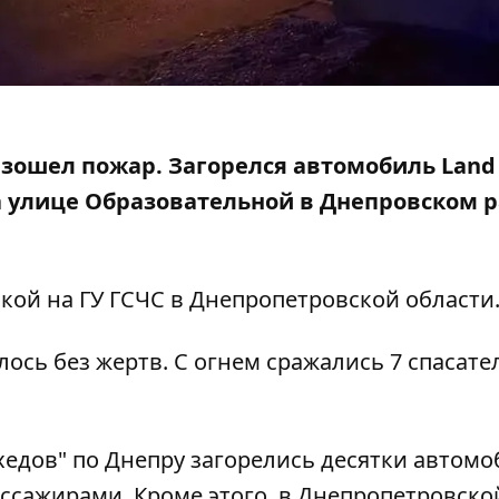
изошел пожар. Загорелся автомобиль Land
на улице Образовательной в Днепровском 
лкой на
ГУ ГСЧС в Днепропетровской области
ось без жертв. С огнем сражались 7 спасате
хедов" по Днепру загорелись десятки автом
ассажирами
. Кроме этого,
в Днепропетровско