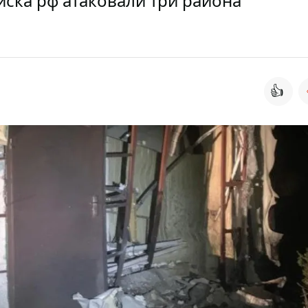
ска рф атаковали три района
👍