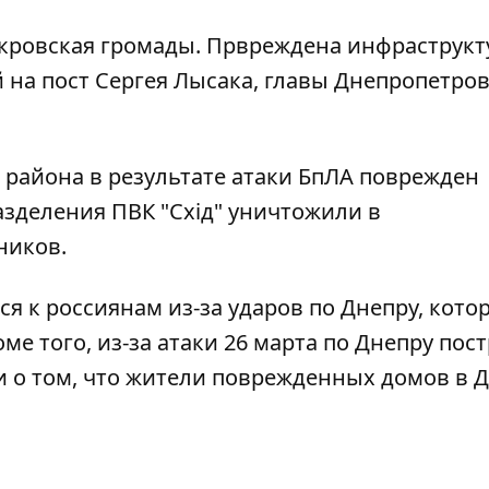
кровская громады. Првреждена инфраструкт
й на
пост Сергея Лысака, главы Днепропетро
 района в результате атаки БпЛА поврежден
азделения ПВК "Схід" уничтожили в
ников.
я к россиянам из-за ударов по Днепру
, кото
ме того, из-за атаки 26 марта по Днепру
пост
 и о том, что жители поврежденных домов в 