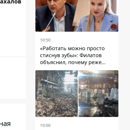
Жахалов
10:50
«Работать можно просто
стиснув зубы»: Филатов
объяснил, почему реже
пишет в соцсетях и
раскритиковал медийность
чиновников
ная
10:00