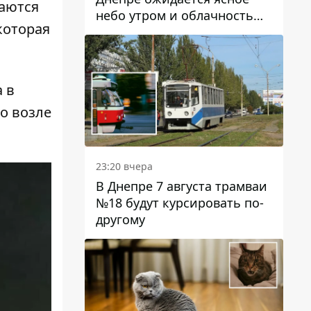
ваются
небо утром и облачность
которая
после обеда
 в
ко возле
23:20 вчера
В Днепре 7 августа трамваи
№18 будут курсировать по-
другому