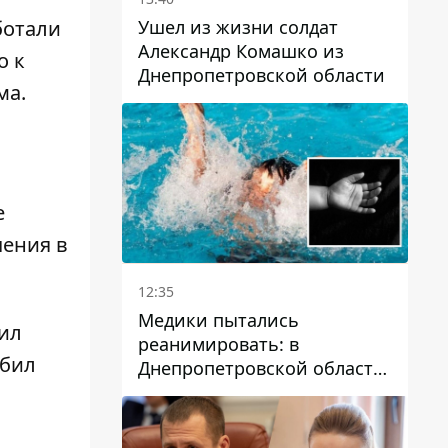
Ушел из жизни солдат
ботали
Александр Комашко из
о к
Днепропетровской области
ма.
е
чения в
12:35
Медики пытались
ил
реанимировать: в
збил
Днепропетровской области
двухлетний мальчик утонул
в бассейне