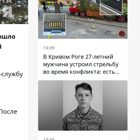
зошло
й
14:09
В Кривом Роге 27-летний
мужчина устроил стрельбу
во время конфликта: есть
с-службу
раненый
 После
13:40