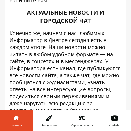
напишите нам
.
АКТУАЛЬНЫЕ НОВОСТИ И
ГОРОДСКОЙ ЧАТ
Конечно же, начнем с нас, любимых.
Информатор в Днепре сегодня есть в
каждом утюге. Наши новости можно
читать в любом удобном формате — на
сайте, в соцсетях и в мессенджерах. У
Информатора есть
канал
, где публикуются
все новости сайта, а также
чат
, где можно
пообщаться с журналистами, узнать
ответы на все интересующие вопросы,
поделиться своими переживаниями и
даже наругать всю редакцию за
пропущенную запятую (последнее
особенно пришлось по душе
пользователям).
Главная
Актуально
Україна на часі
Youtube