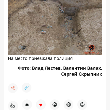
На место приезжала полиция
Фото: Влад Лестев, Валентин Валах,
Сергей Скрыпник
♥
🔥
😭
😆
😡
👍