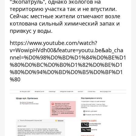
"Экопатруль", однако экологов на
территорию участка так и не впустили.
Сейчас местные жители отмечают возле
котлована сильный химический запах и
привкус у воды.
https://www.youtube.com/watch?
v=WowipHVdh00&feature=youtu.be&ab_cha
nnel=%D0%98%D0%BD%D1%84%D0%BE%D1
%80%D0%BC%D0%B0%D1%82%D0%BE%D1
%80%D0%94%D0%BD%D0%B5%D0%BF%D1
%80