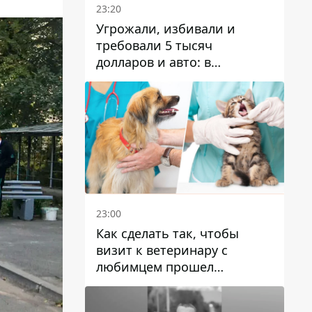
23:20
Угрожали, избивали и
требовали 5 тысяч
долларов и авто: в
Павлограде задержали двух
мужчин
23:00
Как сделать так, чтобы
визит к ветеринару с
любимцем прошел
спокойно: простые советы