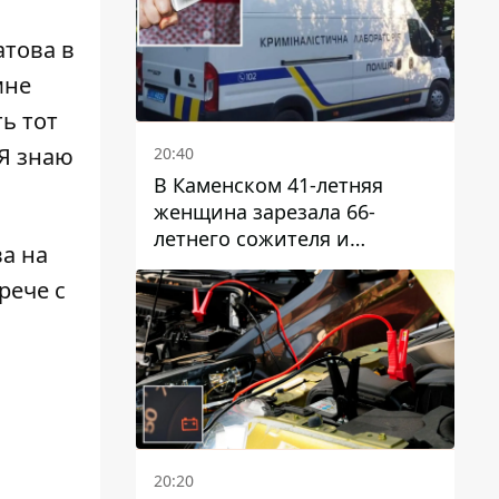
атова в
мне
ть тот
 Я знаю
20:40
В Каменском 41-летняя
женщина зарезала 66-
летнего сожителя и
а на
пыталась обмануть
рече с
полицейских
20:20