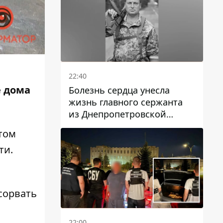
22:40
е дома
Болезнь сердца унесла
жизнь главного сержанта
из Днепропетровской
области Юрия Свистуна
том
ти.
сорвать
22:00