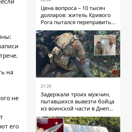
несли
Цена вопроса – 10 тысяч
долларов: житель Кривого
Рога пытался переправить
мужчину в Словакию
ины:
записи
трече.
ть на
21:20
Задержали троих мужчин,
кого не
пытавшихся вывезти бойца
из воинской части в Днепр
за 7 тысяч долларов: среди
т
них был врач
ют его