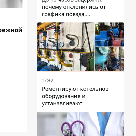
почему отклонились от
графика поезда,
курсирующие через Днепр
и область
режной
17:40
Ремонтируют котельное
оборудование и
устанавливают
генераторные установки:
как в Днепре готовятся к
отопительному сезону