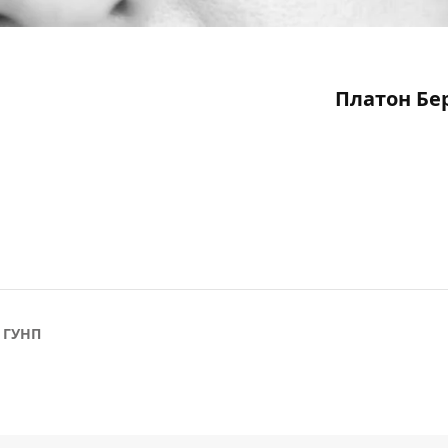
Платон Бе
ГУНП