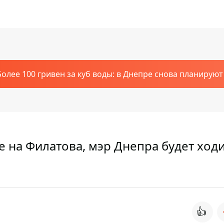
Более 100 гривен за куб воды: в Днепре снова планирую
 на Филатова, мэр Днепра будет ходи
👍