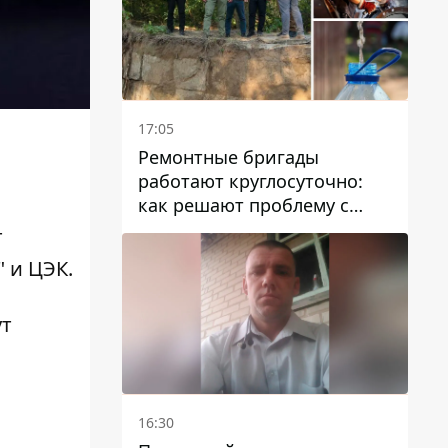
17:05
Ремонтные бригады
работают круглосуточно:
как решают проблему с
водой в Марганецкой
т
громаде
 и ЦЭК.
ут
16:30