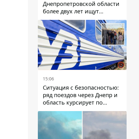
Днепропетровской области
более двух лет ищут
пропавшую женщину
15:06
Ситуация с безопасностью:
ряд поездов через Днепр и
область курсирует по
измененному маршруту, а
часть пути заменили
автобусами и электричками