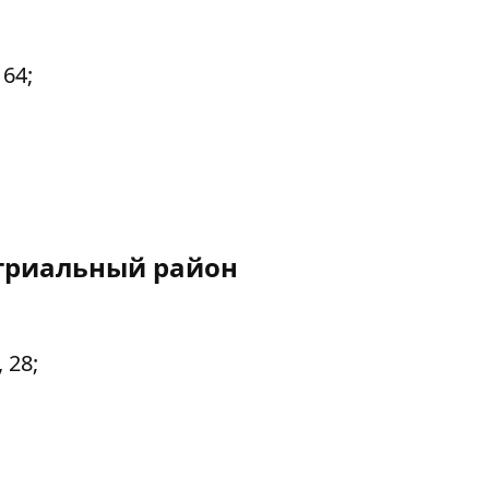
 64;
триальный район
 28;