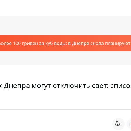
Более 100 гривен за куб воды: в Днепре снова планирую
 Днепра могут отключить свет: списо
👍