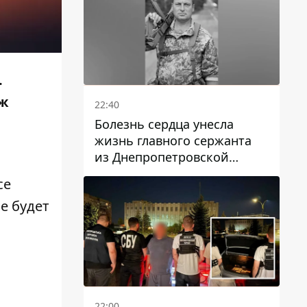
.
аж
22:40
Болезнь сердца унесла
жизнь главного сержанта
из Днепропетровской
области Юрия Свистуна
се
е будет
22:00