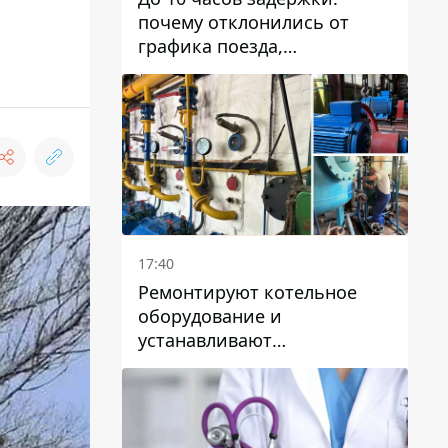
почему отклонились от
графика поезда,
курсирующие через Днепр
и область
17:40
Ремонтируют котельное
оборудование и
устанавливают
генераторные установки:
как в Днепре готовятся к
отопительному сезону