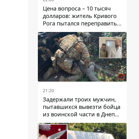
Цена вопроса – 10 тысяч
долларов: житель Кривого
Рога пытался переправить
мужчину в Словакию
21:20
Задержали троих мужчин,
пытавшихся вывезти бойца
из воинской части в Днепр
за 7 тысяч долларов: среди
них был врач