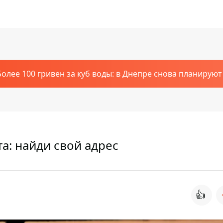
Более 100 гривен за куб воды: в Днепре снова планирую
та: найди свой адрес
👍