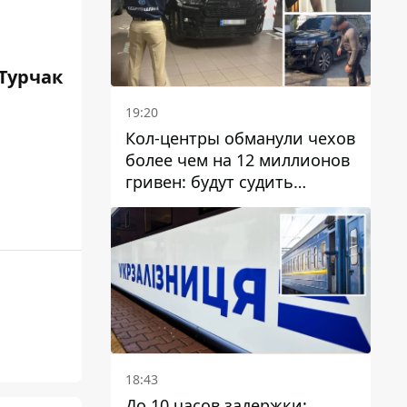
Турчак
19:20
Кол-центры обманули чехов
более чем на 12 миллионов
гривен: будут судить
днепрянина,
организовавшего
транснациональную
преступную организацию
18:43
До 10 часов задержки: