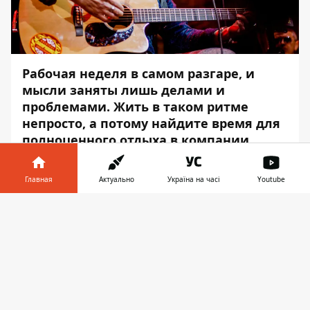
Рабочая неделя в самом разгаре, и
мысли заняты лишь делами и
проблемами. Жить в таком ритме
непросто, а потому найдите время для
полноценного отдыха в компании
близких людей. Выкроив лишь
несколько часов на прогулку, вы
Главная
Актуально
Україна на часі
Youtube
получите заряд энергии и эмоций,
которых так не хватает.
Информатор в
Скачать
телефоне
👉
Благо, в этот день в Днепре состоится
достаточно много интересных и
познавательных
мероприятий.
Информатор
подобрал для
вас самые интересные мероприятия,