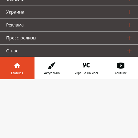
Украина
Реклама
Пресс-релизы
О нас
Главная
Актуально
Україна на часі
Youtube
Информатор в
Скачать
телефоне
👉
Информатор проекты
Информатор
Информатор
Информатор
Украина
Киев
Авто
© 2016-2026 Informator