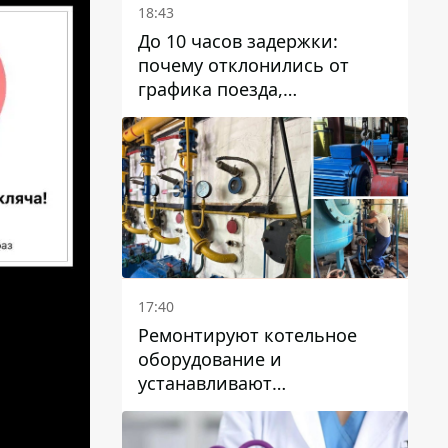
18:43
До 10 часов задержки:
почему отклонились от
графика поезда,
курсирующие через Днепр
и область
17:40
Ремонтируют котельное
оборудование и
устанавливают
генераторные установки:
как в Днепре готовятся к