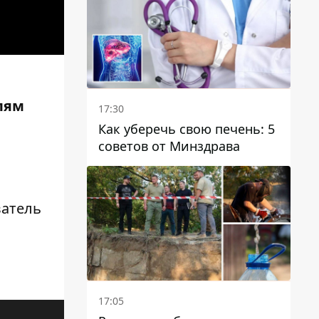
отопительному сезону
лям
17:30
Как уберечь свою печень: 5
советов от Минздрава
ватель
17:05