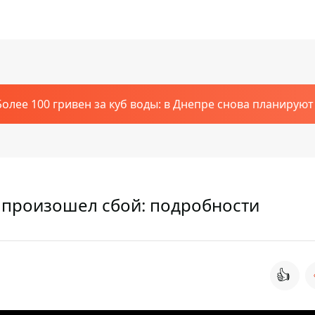
Более 100 гривен за куб воды: в Днепре снова планирую
 произошел сбой: подробности
👍