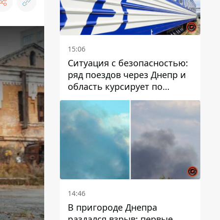
15:06
Ситуация с безопасностью:
ряд поездов через Днепр и
область курсирует по
измененному маршруту, а
часть пути заменили
автобусами и электричками
14:46
В пригороде Днепра
раздался взрыв: первые