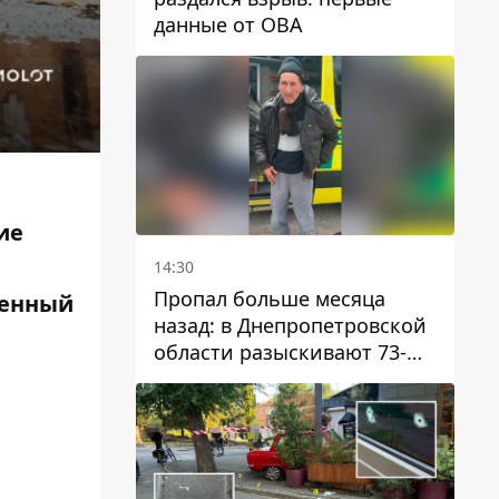
данные от ОВА
ие
14:30
Пропал больше месяца
венный
назад: в Днепропетровской
области разыскивают 73-
летнего мужчину