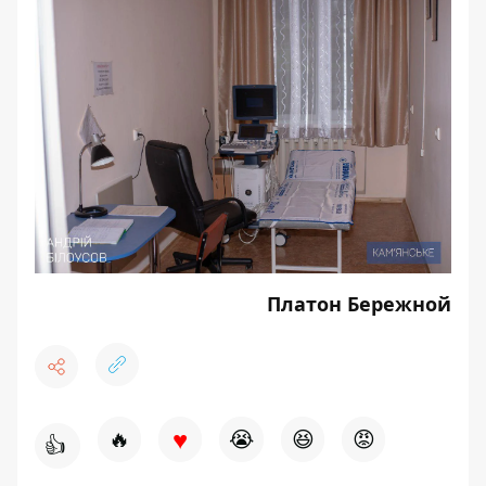
Платон Бережной
♥
🔥
😭
😆
😡
👍