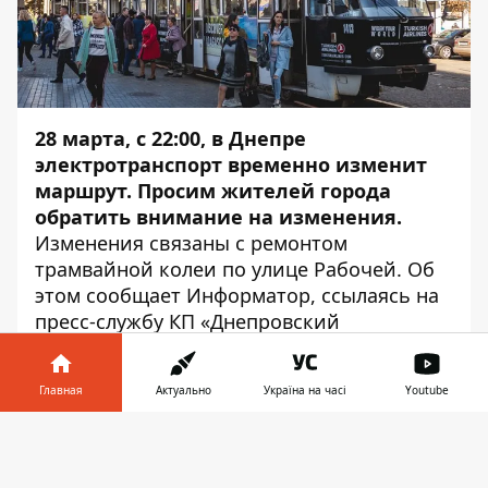
28 марта, с 22:00, в Днепре
электротранспорт временно изменит
маршрут. Просим жителей города
обратить внимание на изменения.
Изменения связаны с ремонтом
трамвайной колеи по улице Рабочей. Об
этом сообщает
Информатор
, ссылаясь на
пресс-службу КП «Днепровский
электротранспорт».
Ремонт будет производиться на участке
Главная
Актуально
Україна на часі
Youtube
Рабочей от улицы Театральной до улицы
Каверина. Последнее отправление
Информатор в
Скачать
трамвая маршрута № 11 от
телефоне
👉
Железнодорожного вокзала - в 21:21. А от