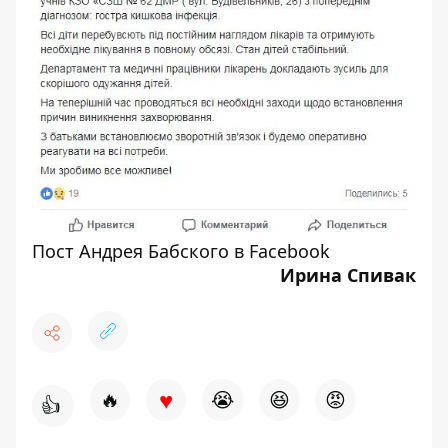
Пост Андрея Бабского в Facebook
Ирина Спивак
♥
🔥
😭
😆
😡
👍