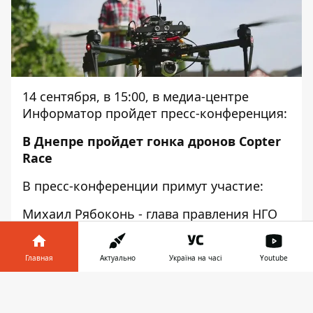
14 сентября, в 15:00, в медиа-центре
Информатор пройдет пресс-конференция:
В Днепре пройдет гонка дронов Copter
Race
В пресс-конференции примут участие:
Михаил Рябоконь - глава правления НГО
"Ассоциация Ноосфера", директор Copter
Race;
Главная
Актуально
Україна на часі
Youtube
Оскар Чинелло - cудья международной
Информатор в
категории FAI.
Скачать
телефоне
👉