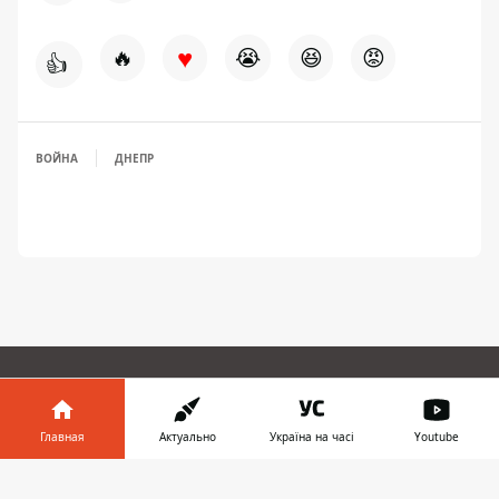
♥
🔥
😭
😆
😡
👍
ВОЙНА
ДНЕПР
ПРЕДЛОЖИТЬ НОВОСТЬ
Главная
Актуально
Україна на часі
Youtube
Днепр
Информатор в
Скачать