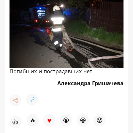
Погибших и пострадавших нет
Александра Гришачева
♥
🔥
😭
😆
😡
👍