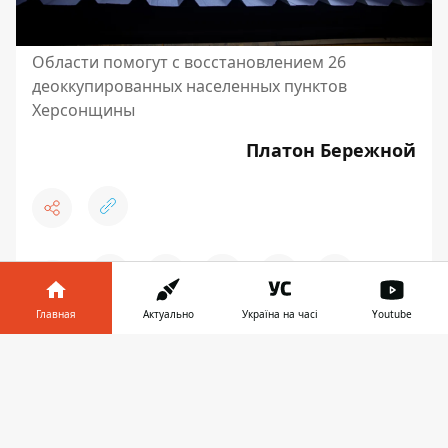
Области помогут с восстановлением 26
деоккупированных населенных пунктов
Херсонщины
Платон Бережной
♥
🔥
😭
😆
😡
👍
Главная
Актуально
Україна на часі
Youtube
Информатор в
Скачать
ДНЕПРОГА
телефоне
👉