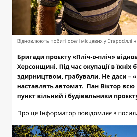
Відновлюють побиті оселі місцевих у Старосіллі 
Бригади проєкту «Пліч-о-пліч» відно
Херсонщині. Під час окупації в їхні
здирництвом, грабували. Не даси – «
наставлять автомат. Пан Віктор всю 
пункт вільний і будівельники проєк
Про це Інформатор повідомляє з посил