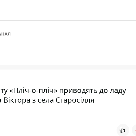
АНАЛ
ту «Пліч-о-пліч» приводять до ладу
Віктора з села Старосілля
👍