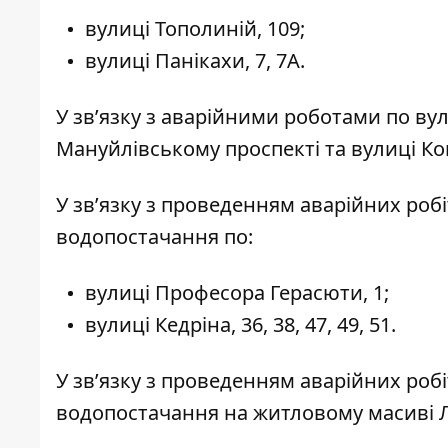
вулиці Тополиній, 109;
вулиці Панікахи, 7, 7А.
У зв’язку з аварійними роботами по ву
Мануйлівському проспекті
та вулиці Ко
У звʼязку з проведенням аварійних робі
водопостачання по:
вулиці Професора Герасюти, 1;
вулиці Кедріна, 36, 38, 47, 49, 51.
У звʼязку з проведенням аварійних роб
водопостачання на житловому масиві 