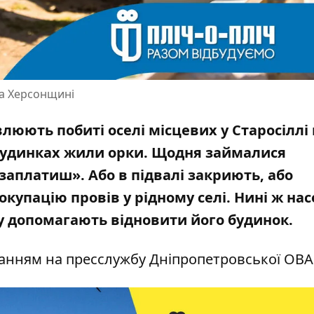
на Херсонщині
влюють побиті оселі місцевих у Старосіллі
х будинках жили орки. Щодня займалися
заплатиш». Або в підвалі закриють, або
окупацію провів у рідному селі. Нині ж на
ту допомагають відновити його будинок.
анням на пресслужбу Дніпропетровської ОВА