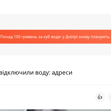
Понад 100 гривень за куб води: у Дніпрі знову планують
 відключили воду: адреси
👍