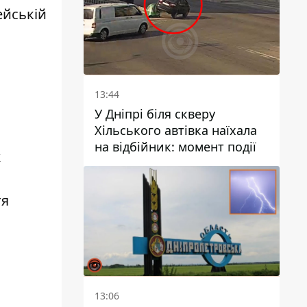
ейській
13:44
У Дніпрі біля скверу
Хільського автівка наїхала
на відбійник: момент події
ж
тя
13:06