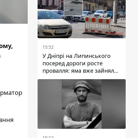
ому,
15:52
з
У Дніпрі на Липинського
посеред дороги росте
провалля: яма вже зайняла
смугу руху
орматор
ання
15:12