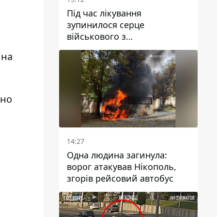
Під час лікування
зупинилося серце
військового з
Дніпропетровської області
 на
Ростислава Лупашка
ено
14:27
Одна людина загинула:
ворог атакував Нікополь,
згорів рейсовий автобус