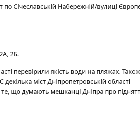
іт
по Січеславській Набережній/вулиці Європ
А, 2Б.
ласті
перевірили якість води на пляжах
. Тако
ЕС
декілька міст Дніпропетровській області
 те,
що думають мешканці Дніпра
про піднят