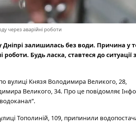
ду через аварійні роботи
 у Дніпрі залишилась без води. Причина у т
і роботи
. Будь ласка, ставтеся до ситуації 
 по вулиці Князя Володимира Великого, 28,
димира Великого, 34. Про це повідомляє Інф
оводоканал”
.
улиці Тополиній, 109
, припинили водопостач