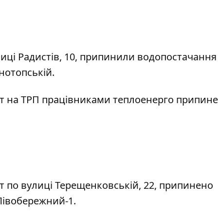
лиці Радистів, 10, припинили
водопостачання
нотопській.
т на ТРП
працівниками теплоенерго припин
іт
по вулиці Терещенковській, 22,
припинено
Лівобережний-1.