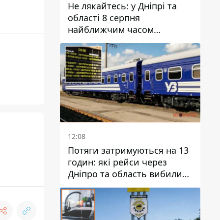
Не лякайтесь: у Дніпрі та
області 8 серпня
найближчим часом
очікується гроза
12:08
Потяги затримуються на 13
годин: які рейси через
Дніпро та область вибилися
з графіка