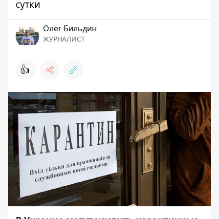
сутки
Олег Бильдин
ЖУРНАЛИСТ
👍