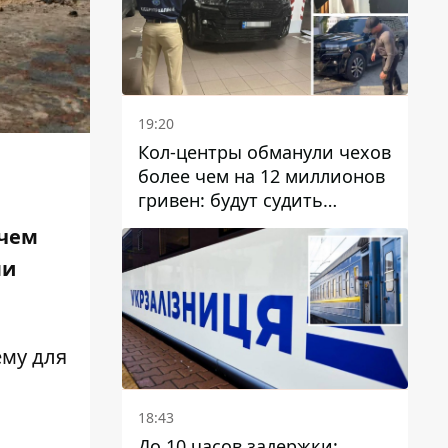
19:20
Кол-центры обманули чехов
более чем на 12 миллионов
гривен: будут судить
днепрянина,
 чем
организовавшего
ли
транснациональную
преступную организацию
ему для
18:43
До 10 часов задержки: