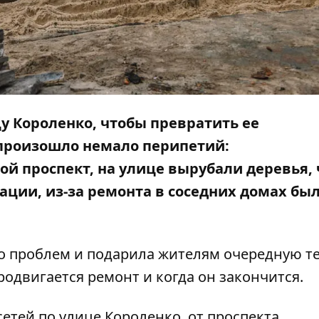
у Короленко, чтобы превратить ее
 произошло немало перипетий:
ой проспект, на улице
вырубали
деревья,
ации, из-за ремонта в соседних домах бы
о проблем и подарила жителям очередную т
родвигается ремонт и когда он закончится.
тей по улице Короленко, от проспекта