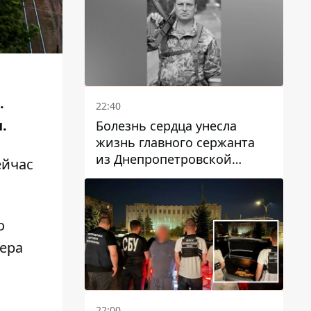
.
22:40
н.
Болезнь сердца унесла
жизнь главного сержанта
из Днепропетровской
ейчас
области Юрия Свистуна
о
вера
22:00