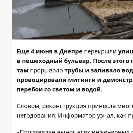
Еще 4 июня в Днепре
перекрыли
улиц
в пешеходный бульвар. После этого
там
прорывало
трубы и заливало вод
провоцировали
митинги
и демонстр
перебои со светом и
водой
.
Словом, реконструкция принесла мног
негодования.
Информатор
узнал, как п
«Произведен вынос всех инженерных се