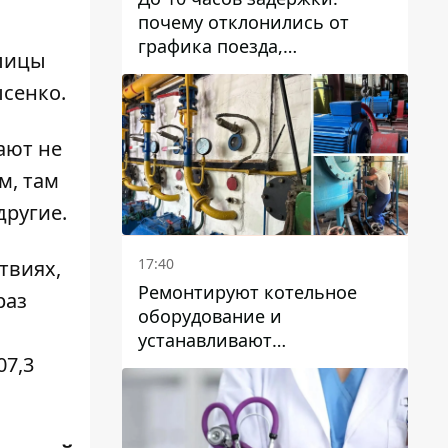
почему отклонились от
графика поезда,
улицы
курсирующие через Днепр
ысенко.
и область
ают не
м, там
другие.
17:40
твиях,
Ремонтируют котельное
раз
оборудование и
устанавливают
07,3
генераторные установки:
как в Днепре готовятся к
отопительному сезону