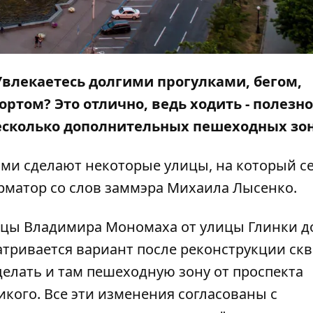
влекаетесь долгими прогулками, бегом,
ртом? Это отлично, ведь ходить - полезно
есколько дополнительных пешеходных зо
ыми сделают некоторые улицы, на который с
рматор
со слов заммэра Михаила Лысенко.
ицы Владимира Мономаха от улицы Глинки д
атривается вариант после реконструкции ск
елать и там пешеходную зону от проспекта
кого. Все эти изменения согласованы с