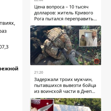
Цена вопроса – 10 тысяч
долларов: житель Кривого
Рога пытался переправить
твиях,
мужчину в Словакию
раз
07,3
режной
21:20
Задержали троих мужчин,
пытавшихся вывезти бойца
из воинской части в Днепр
за 7 тысяч долларов: среди
них был врач