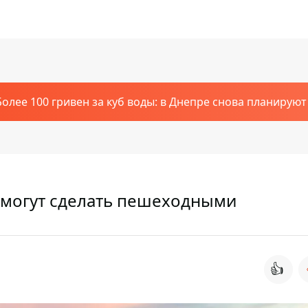
Более 100 гривен за куб воды: в Днепре снова планирую
 могут сделать пешеходными
👍