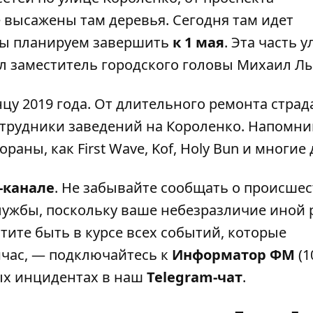
 высажены там деревья. Сегодня там идет
мы планируем завершить
к 1 мая
. Эта часть 
ал заместитель городского головы Михаил Л
цу 2019 года. От длительного ремонта страд
отрудники заведений на Короленко. Напомни
аны, как First Wave, Kof, Holy Bun и многие 
-канале
. Не забывайте сообщать о происшес
лужбы, поскольку ваше небезразличие иной 
тите быть в курсе всех событий, которые
ейчас, — подключайтесь к
Информатор ФМ
(1
ных инцидентах в наш
Telegram-чат
.