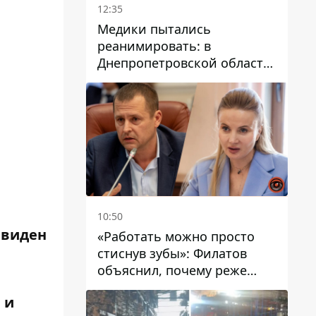
12:35
Медики пытались
реанимировать: в
Днепропетровской области
двухлетний мальчик утонул
в бассейне
10:50
 виден
«Работать можно просто
стиснув зубы»: Филатов
объяснил, почему реже
пишет в соцсетях и
 и
раскритиковал медийность