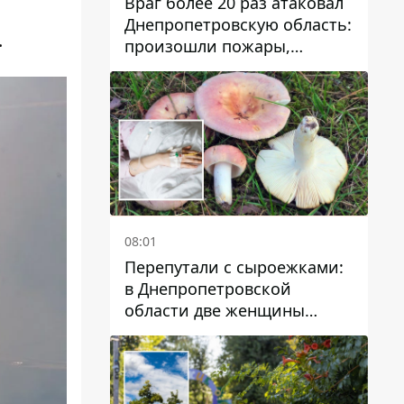
Враг более 20 раз атаковал
Днепропетровскую область:
.
произошли пожары,
повреждены дома,
инфраструктура и авто
08:01
Перепутали с сыроежками:
в Днепропетровской
области две женщины
отравились грибами