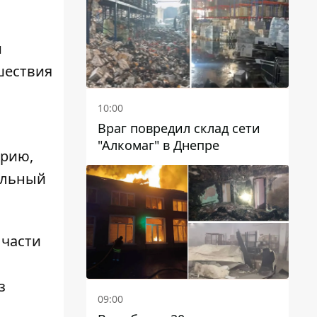
чиновников
и
шествия
10:00
Враг повредил склад сети
"Алкомаг" в Днепре
орию,
ильный
 части
з
09:00