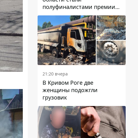
полуфиналистами премии
Global Teacher Prize Ukraine
2026
21:20 вчера
В Кривом Роге две
женщины подожгли
грузовик