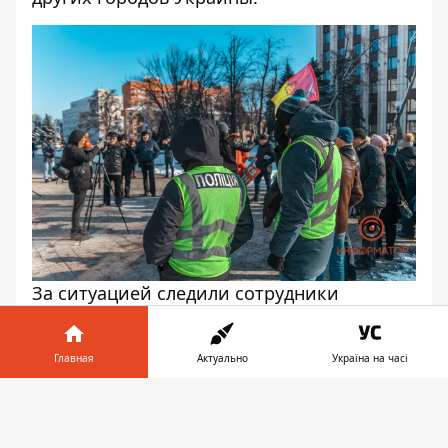
За ситуацией следили сотрудники
полиции диалога
Главная
Актуально
Україна на часі
Информатор в
Скачать
телефоне
👉