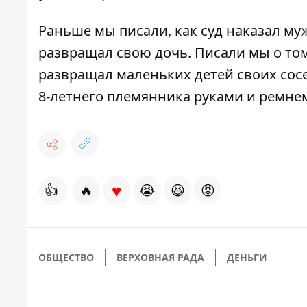
Раньше мы писали,
как суд наказал му
развращал свою дочь
. Писали мы о то
развращал маленьких детей своих сос
8-летнего племянника руками и ремне
♥
👍
🔥
😭
😆
😡
ОБЩЕСТВО
ВЕРХОВНАЯ РАДА
ДЕНЬГИ