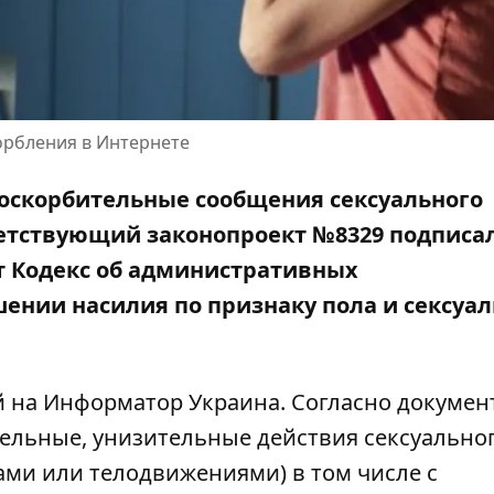
орбления в Интернете
 оскорбительные сообщения сексуального
ветствующий законопроект №8329 подписа
т Кодекс об административных
ении насилия по признаку пола и сексуал
й
на Информатор Украина
. Согласно документ
тельные, унизительные действия сексуально
ами или телодвижениями) в том числе с