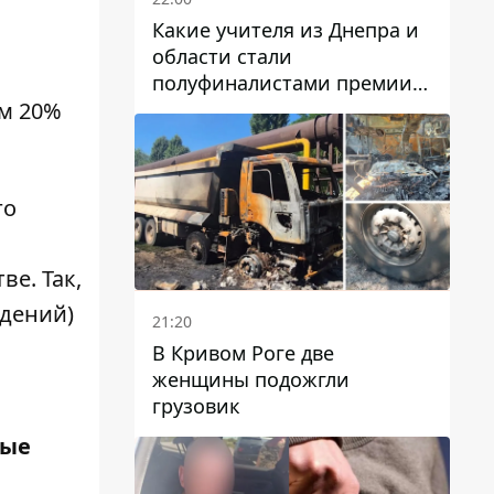
Какие учителя из Днепра и
области стали
полуфиналистами премии
Global Teacher Prize Ukraine
ом 20%
2026
го
е. Так,
дений)
21:20
В Кривом Роге две
женщины подожгли
грузовик
ные