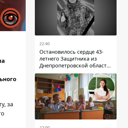
22:40
Остановилось сердце 43-
летнего Защитника из
ла
Днепропетровской области
Евгения Зинченко
ьного
у,
за
го
22:00