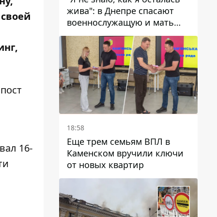
ну,
жива": в Днепре спасают
 своей
военнослужащую и мать
четверых детей, которую
ранил КАБ
инг,
 пост
18:58
Еще трем семьям ВПЛ в
вал 16-
Каменском вручили ключи
ти
от новых квартир