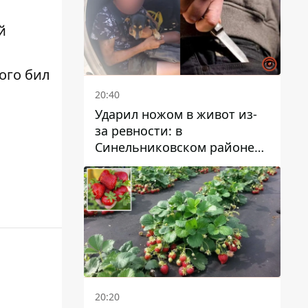
й
ого
бил
20:40
Ударил ножом в живот из-
за ревности: в
Синельниковском районе
задержали 49-летнего
мужчину за убийство
20:20