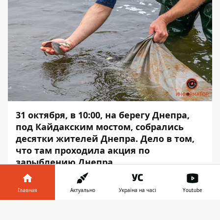
31 октября, в 10:00, на берегу Днепра,
под Кайдакским мостом, собрались
десятки жителей Днепра. Дело в том,
что там проходила акция по
зарыблению Днепра.
Инициаторы акции - рыбаки и
Главная
Актуально
Україна на часі
Youtube
спортсмены, занимающиеся подводной
охотой. Об этом сообщает
Информатор
с
Информатор в
Скачать
места события.