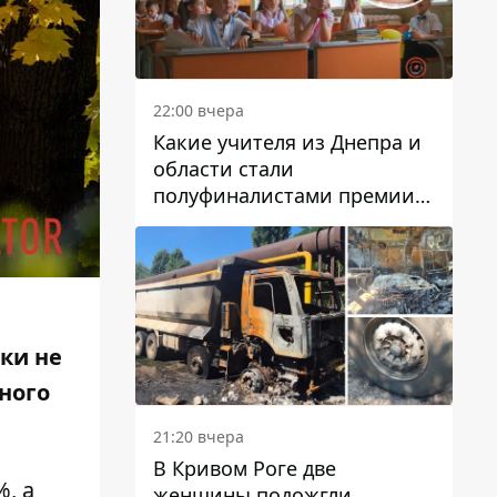
22:00 вчера
Какие учителя из Днепра и
области стали
полуфиналистами премии
Global Teacher Prize Ukraine
2026
ки не
ного
21:20 вчера
В Кривом Роге две
%, а
женщины подожгли