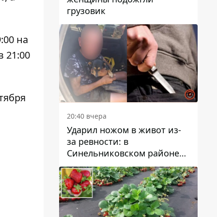
грузовик
:00 на
в 21:00
ктября
20:40 вчера
Ударил ножом в живот из-
за ревности: в
Синельниковском районе
задержали 49-летнего
мужчину за убийство