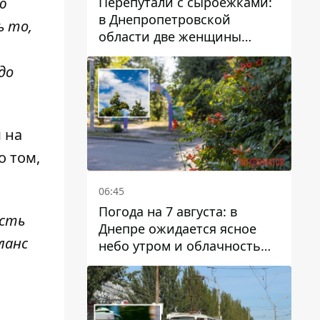
Перепутали с сыроежками:
ю
в Днепропетровской
ь то,
области две женщины
отравились грибами
до
 на
о том,
06:45
Погода на 7 августа: в
есть
Днепре ожидается ясное
ланс
небо утром и облачность
после обеда