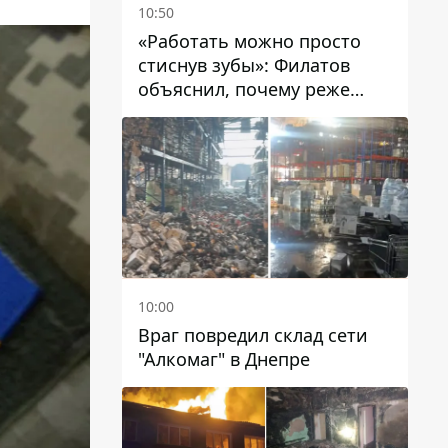
10:50
«Работать можно просто
стиснув зубы»: Филатов
объяснил, почему реже
пишет в соцсетях и
раскритиковал медийность
чиновников
10:00
Враг повредил склад сети
"Алкомаг" в Днепре