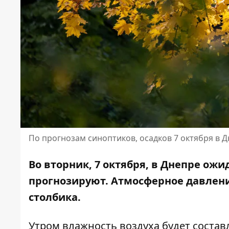
По прогнозам синоптиков, осадков 7 октября в Д
Во вторник, 7 октября, в Днепре ожи
прогнозируют. Атмосферное давлени
столбика.
Утром влажность воздуха будет составля