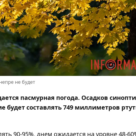
непре не будет
дается пасмурная погода. Осадков синопти
е будет составлять 749 миллиметров ртут
ть 90-95%, днем ​​ожидается на уровне 48-60