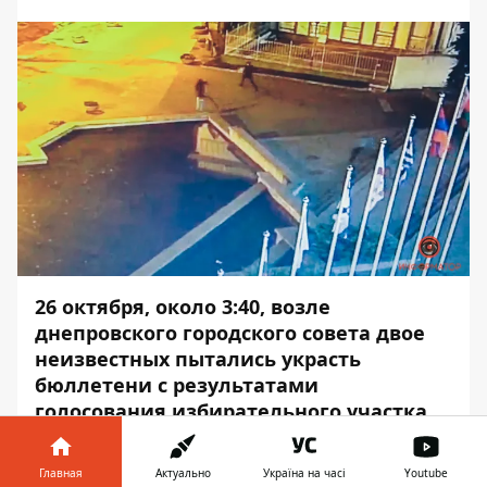
26 октября, около 3:40, возле
днепровского городского совета двое
неизвестных пытались украсть
бюллетени с результатами
голосования избирательного участка
№121229. Была ли это акция протеста,
шутка или ребята хотели исправить
Главная
Актуально
Україна на часі
Youtube