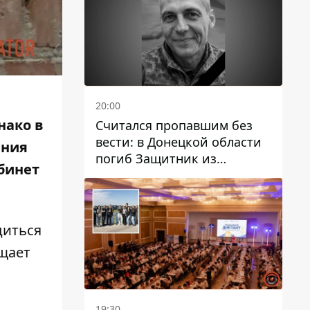
20:00
нако в
Считался пропавшим без
вести: в Донецкой области
ания
погиб Защитник из
бинет
Каменского Антон
Красовский
диться
бщает
19:30