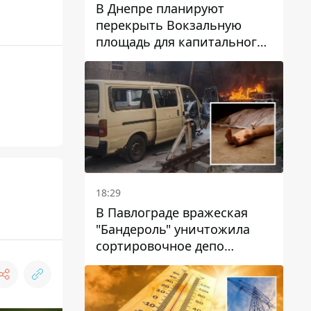
В Днепре планируют
перекрыть Вокзальную
площадь для капитального
ремонта дома, в который
попала вражеская ракета:
какие сроки
18:29
В Павлограде вражеская
"Бандероль" уничтожила
сортировочное депо
"Укрпошти" и убила двух
работниц