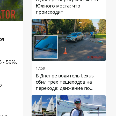
Южного моста: что
происходит
ся
 - 59%.
17:59
В Днепре водитель Lexus
сбил трех пешеходов на
о
переходе: движение по
.
проспекту Науки
затруднено
у в