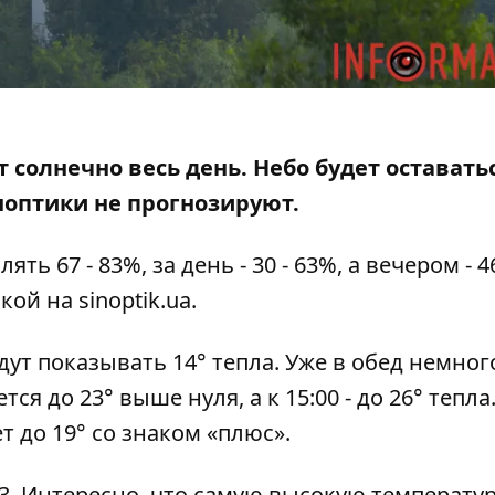
ет солнечно весь день. Небо
будет оставать
ноптики не прогнозируют.
ь 67 - 83%, за день - 30 - 63%, а вечером - 46
лкой на
sinoptik.ua
.
ут показывать 14° тепла. Уже в обед немног
ся до 23° выше нуля, а к 15:00 - до 26° тепла
т до 19° со знаком «плюс».
8:23. Интересно, что самую высокую температур