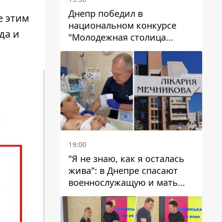
Днепр победил в
е этим
национальном конкурсе
да и
"Молодежная столица
Украины – 2026"
19:00
"Я не знаю, как я осталась
жива": в Днепре спасают
военнослужащую и мать
четверых детей, которую
ранил КАБ