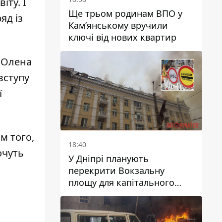
іту. І
Ще трьом родинам ВПО у
яд із
Кам’янському вручили
ключі від нових квартир
, Олена
вступу
ї
ім того,
18:40
очуть
У Дніпрі планують
перекрити Вокзальну
площу для капітального
ремонту будинку, в який
влучила ворожа ракета: які
терміни