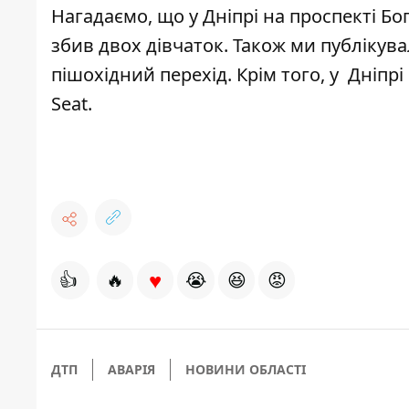
Нагадаємо, що у Дніпрі на проспекті Б
збив двох дівчаток
. Також ми публікув
пішохідний перехід
. Крім того, у Дніпр
Seat
.
♥
👍
🔥
😭
😆
😡
ДТП
АВАРІЯ
НОВИНИ ОБЛАСТІ