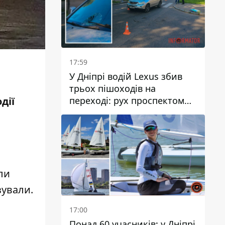
17:59
У Дніпрі водій Lexus збив
трьох пішоходів на
переході: рух проспектом
дії
Науки ускладнений
ли
зували.
17:00
Понад 60 учасників: у Дніпрі