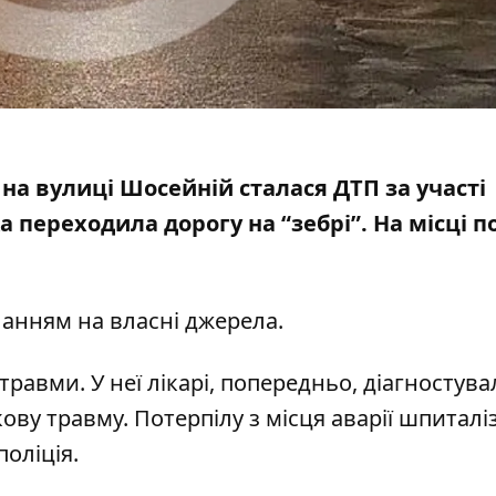
 на вулиці Шосейній сталася ДТП за участі
ка переходила дорогу на “зебрі”. На місці по
ланням на власні джерела.
равми. У неї лікарі, попередньо, діагностува
ву травму. Потерпілу з місця аварії шпиталі
поліція.