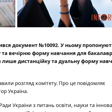
ився документ №10092. У ньому пропонуют
у та вечірню форму навчання для бакалавр
ти лише
дистанційку та дуальну форму нав
вили розгляд комітету. Про це повідомляє
ор Україна
.
Ради України з питань освіти
, науки та іннов