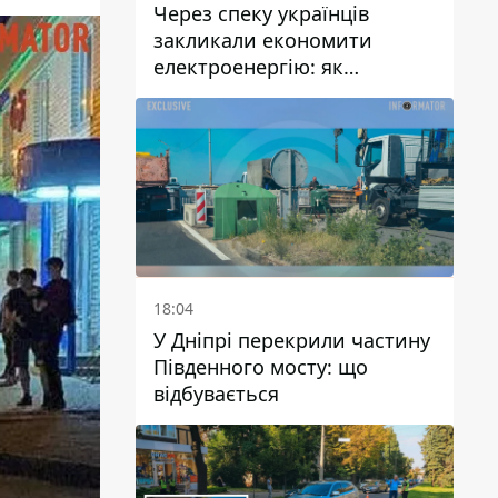
Через спеку українців
закликали економити
електроенергію: як
уникнути перевантаження
мереж
18:04
У Дніпрі перекрили частину
Південного мосту: що
відбувається