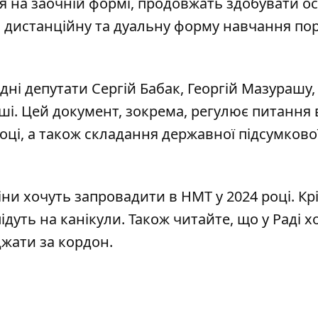
я на заочній формі, продовжать здобувати осв
и дистанційну та дуальну форму навчання пор
дні депутати Сергій Бабак, Георгій Мазурашу
нші. Цей документ, зокрема, регулює питання 
оці, а також складання державної підсумково
міни хочуть
запровадити в НМТ у 2024 році
. Кр
ідуть на канікули
. Також читайте, що у Раді х
джати за кордон
.