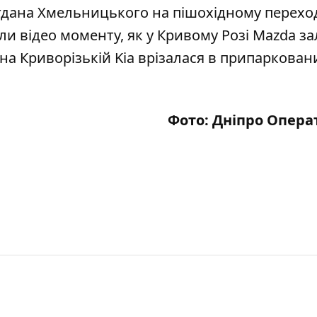
огдана Хмельницького на пішохідному перехо
али відео моменту, як у Кривому Розі
Mazda за
і на Криворізькій
Kia врізалася в припаркован
Фото:
Дніпро Опера