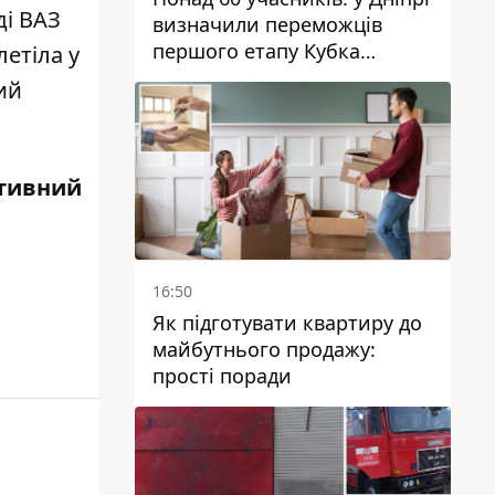
ді
ВАЗ
визначили переможців
першого етапу Кубка
летіла у
України з вітрильного
ий
спорту
тивний
16:50
Як підготувати квартиру до
майбутнього продажу:
прості поради