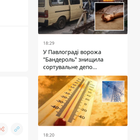
18:29
У Павлограді ворожа
"Бандероль" знищила
сортувальне депо
"Укрпошти" та вбила двох
працівниць
18:20