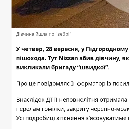
Дівчина йшла по "зебрі"
У четвер, 28 вересня, у Підгородному
пішохода.
Тут Nissan збив дівчину
, я
викликали бригаду “швидкої”.
Про це повідомляє Інформатор із поси
Внаслідок ДТП неповнолітня отримала т
перелам гомілки, закриту черепно-мозко
Усі подробиці зіткнення з’ясовуватиме 