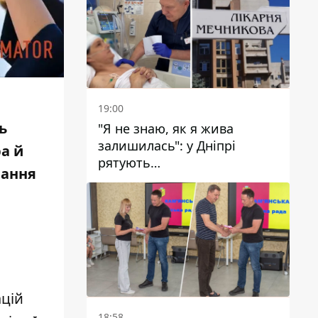
19:00
ь
"Я не знаю, як я жива
залишилась": у Дніпрі
а й
рятують
чання
військовослужбовицю та
мати чотирьох дітей, яку
поранив КАБ
ацій
18:58