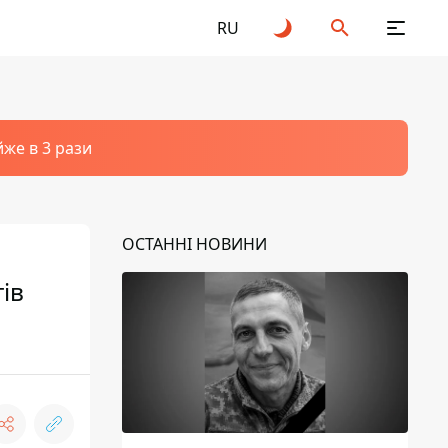
RU
йже в 3 рази
ОСТАННІ НОВИНИ
тів