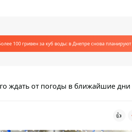
Более 100 гривен за куб воды: в Днепре снова планирую
его ждать от погоды в ближайшие дни
👍