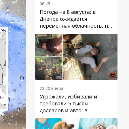
06:45
Погода на 8 августа: в
Днепре ожидается
переменная облачность, но
может пойти дождь
23:20 вчера
Угрожали, избивали и
требовали 5 тысяч
долларов и авто: в
Павлограде задержали двух
мужчин