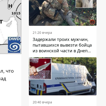
21:20 вчера
Задержали троих мужчин,
пытавшихся вывезти бойца
из воинской части в Днепр
за 7 тысяч долларов: среди
них был врач
л, что
над
20:40 вчера