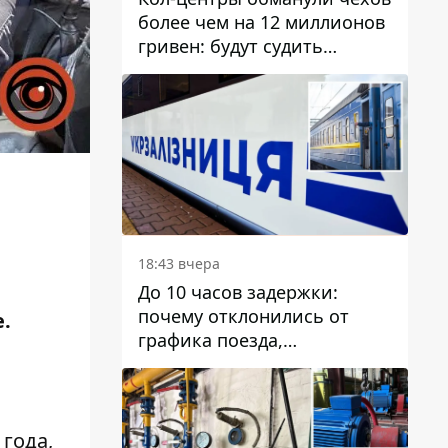
более чем на 12 миллионов
гривен: будут судить
днепрянина,
организовавшего
транснациональную
преступную организацию
18:43 вчера
До 10 часов задержки:
почему отклонились от
.
графика поезда,
курсирующие через Днепр
и область
года,