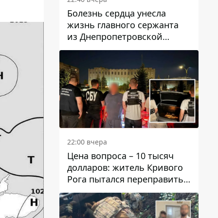
Болезнь сердца унесла
жизнь главного сержанта
из Днепропетровской
области Юрия Свистуна
22:00 вчера
Цена вопроса – 10 тысяч
долларов: житель Кривого
Рога пытался переправить
мужчину в Словакию