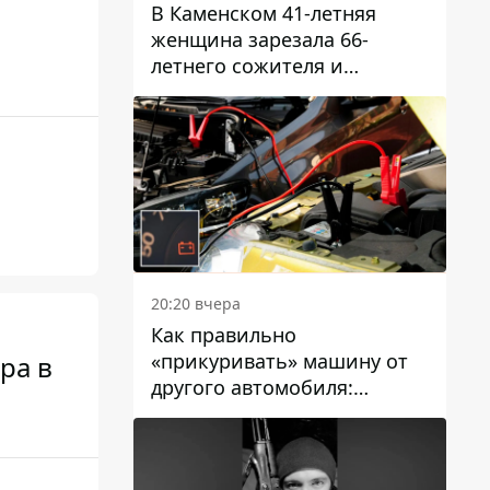
В Каменском 41-летняя
женщина зарезала 66-
летнего сожителя и
пыталась обмануть
полицейских
20:20 вчера
Как правильно
«прикуривать» машину от
ра в
другого автомобиля:
инструкция для водителей