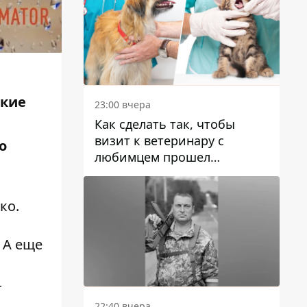
ские
23:00 вчера
Как сделать так, чтобы
визит к ветеринару с
о
любимцем прошел
спокойно: простые советы
ко
.
 А еще
т
22:40 вчера