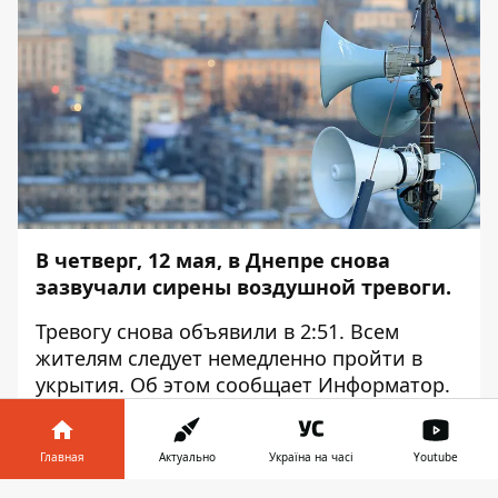
В четверг, 12 мая, в Днепре снова
зазвучали сирены воздушной тревоги.
Тревогу снова объявили в 2:51. Всем
жителям следует немедленно пройти в
укрытия. Об этом сообщает
Информатор.
Обновлено
: сирену отменили в 3:33.
Главная
Актуально
Україна на часі
Youtube
Обновлено
: сирена вновь прозвучала в