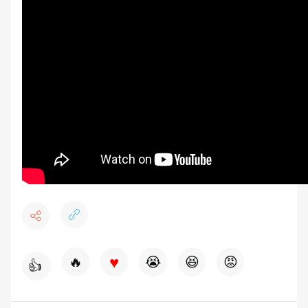
♥
🔥
😭
😆
😡
👍