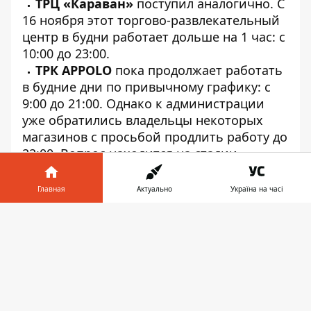
ТРЦ «Караван»
поступил аналогично. С
16 ноября этот торгово-развлекательный
центр в будни работает дольше на 1 час: с
10:00 до 23:00.
ТРК APPOLO
пока продолжает работать
в будние дни по привычному графику: с
9:00 до 21:00. Однако к администрации
уже обратились владельцы некоторых
магазинов с просьбой продлить работу до
22:00. Вопрос находится на стадии
обсуждения.
ТЦ «Пассаж»
продолжает работать по
Главная
Актуально
Україна на часі
стандартному графику, с 10:00 до 21:00, но
Информатор в
рестораны в торговом центре после 21:00
Скачать
телефоне
👉
работают на вынос по своим графикам.
Все остальные опрошенные нами ТЦ и
ТРЦ продолжают работать по привычным
графикам:
ТРЦ NEO PLAZA
– с 10:00 до
21:00,
ТЦ «Дафи»
- с 10:00 до 22:00,
ТЦ