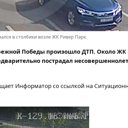
зался в столбики возле ЖК Ривер Парк
бережной Победы произошло ДТП. Около ЖК
редварительно пострадал несовершенноле
общает Информатор со ссылкой на Ситуацион