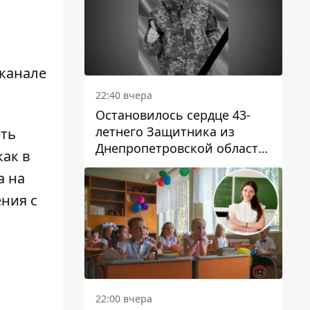
-канале
22:40 вчера
Остановилось сердце 43-
летнего Защитника из
рть
Днепропетровской области
как в
Евгения Зинченко
a на
ния с
22:00 вчера