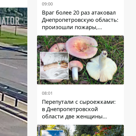
09:00
Враг более 20 раз атаковал
Днепропетровскую область:
произошли пожары,
повреждены дома,
инфраструктура и авто
08:01
Перепутали с сыроежками:
в Днепропетровской
области две женщины
отравились грибами