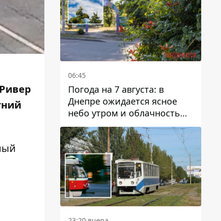
06:45
 Ривер
Погода на 7 августа: в
Днепре ожидается ясное
тний
небо утром и облачность
после обеда
ный
23:20 вчера