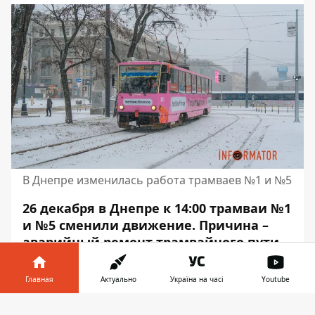
В Днепре изменилась работа трамваев №1 и №5
26 декабря в Днепре к 14:00 трамваи №1
и №5 сменили движение. Причина –
аварийный ремонт трамвайного пути
на разворотном кольце Университета
науки и технологий. Учитывайте это
Главная
Актуально
Україна на часі
Youtube
при планировании маршрута.
Информатор в