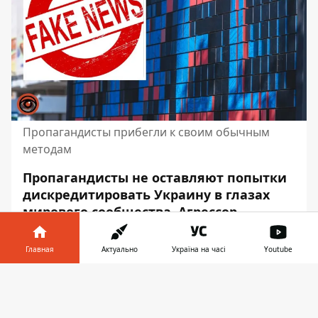
Пропагандисты прибегли к своим обычным
методам
Пропагандисты не оставляют попытки
дискредитировать Украину в глазах
мирового сообщества. Агрессор
продолжает искать в нашей стране
мифических нацистов.
Не стал
Главная
Актуально
Україна на часі
Youtube
исключением и Днепр
.
Информатор в
Скачать
Недавно в соцсетях появилось старое
телефоне
👉
видео, которое использовали в своих