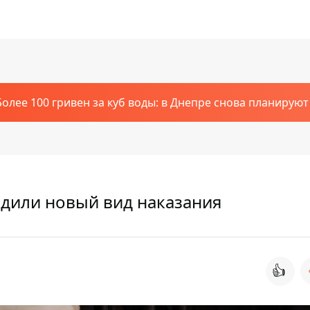
Более 100 гривен за куб воды: в Днепре снова планирую
рдили новый вид наказания
👍