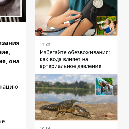
азания
11:28
ние,
Избегайте обезвоживания:
как вода влияет на
я, она
артериальное давление
икацию
же
10:34