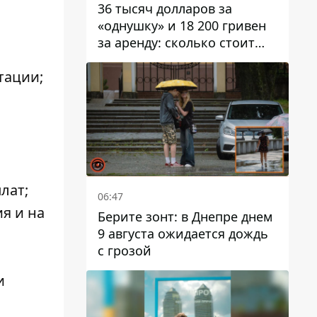
36 тысяч долларов за
«однушку» и 18 200 гривен
за аренду: сколько стоит
жилье в Днепропетровской
тации;
области
лат;
06:47
я и на
Берите зонт: в Днепре днем ​​
9 августа ожидается дождь
с грозой
и