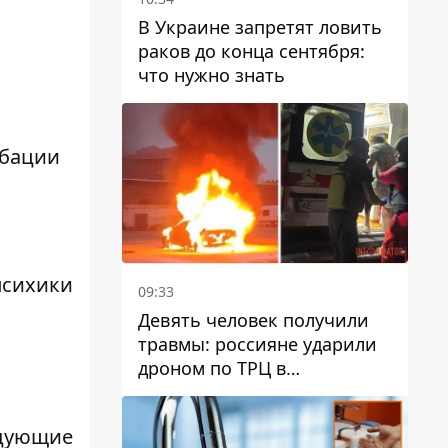
В Украине запретят ловить
раков до конца сентября:
что нужно знать
обации
психики
09:33
Девять человек получили
травмы: россияне ударили
дроном по ТРЦ в
Павлограде, будет ли
работать заведение в
едующие
дальнейшем