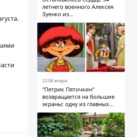
летнего военного Алексея
Зуенко из
густа.
Днепропетровской области
бшими
ласти
22:08 вчера
"Петрик Пяточкин"
возвращается на большие
экраны: одну из главных
ролей сыграет 9-летний
днепрянин Александр
Войтеховский