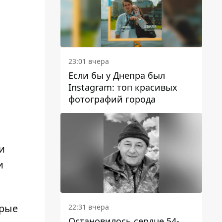
23:01 вчера
Если бы у Днепра был
Instagram: топ красивых
фотографий города
и
и
орые
22:31 вчера
Остановилось сердце 54-